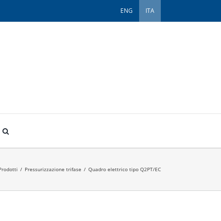
ENG
ITA
Prodotti
/
Pressurizzazione trifase
/
Quadro elettrico tipo Q2PT/EC