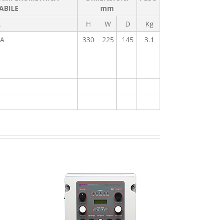
ABILE
mm
A
H
W
D
Kg
A
330
225
145
3.1