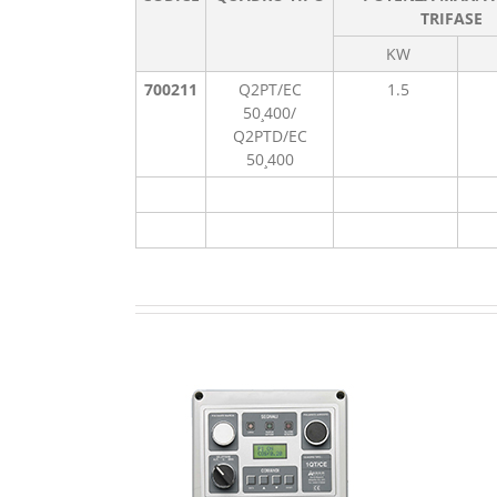
TRIFASE
KW
700211
Q2PT/EC
1.5
50¸400/
Q2PTD/EC
50¸400